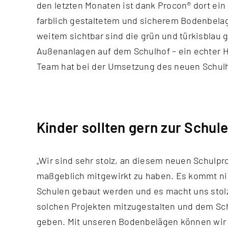
den letzten Monaten ist dank Procon® dort ein 
farblich gestaltetem und sicherem Bodenbela
weitem sichtbar sind die grün und türkisblau 
Außenanlagen auf dem Schulhof – ein echter 
Team hat bei der Umsetzung des neuen Schulh
Kinder sollten gern zur Schul
„Wir sind sehr stolz, an diesem neuen Schulpr
Kinder sich in ihrer Schule wohlfühlen und ei
maßgeblich mitgewirkt zu haben. Es kommt nic
Lernen und Spielen in der Pause haben. Da
Schulen gebaut werden und es macht uns stolz
Erwartungen übertroffen und ich freue mich ü
solchen Projekten mitzugestalten und dem Sch
geben. Mit unseren Bodenbelägen können wir 