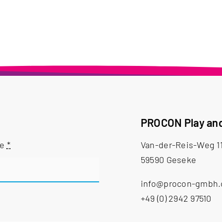
PROCON Play an
me
*
Van-der-Reis-Weg 1
59590 Geseke
info@procon-gmbh
+49 (0) 2942 97510