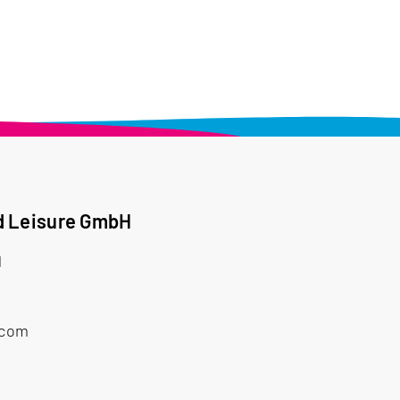
d Leisure GmbH
1
.com