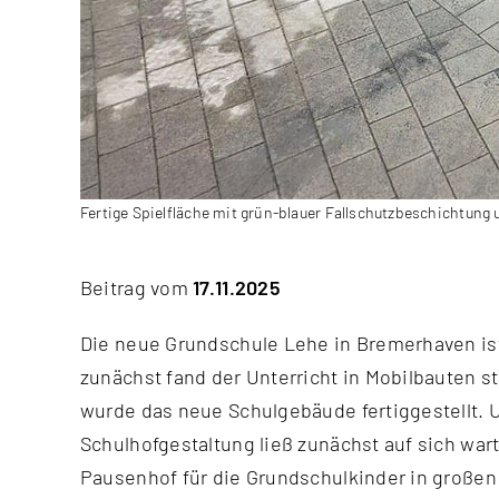
Fertige Spielfläche mit grün-blauer Fallschutzbeschichtun
Beitrag vom
17.11.2025
Die neue Grundschule Lehe in Bremerhaven ist 
geleistet: „Wir haben insgesamt 220 Qua
zunächst fand der Unterricht in Mobilbauten st
aliphatischem Bindemittel von Stockmeier ve
wurde das neue Schulgebäude fertiggestellt. 
von Melos und es galt, zwei Flächen mit einem sicher
Schulhofgestaltung ließ zunächst auf sich war
Pausenhof für die Grundschulkinder in großen 