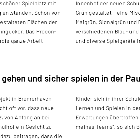
schöner Spielplatz mit
Innenhof der neuen Schul
g entstanden. Schon von
Grün gestaltet – eine Mi
gestalteten Flächen der
Maigrün, Signalgrün und 
Hingucker. Das Procon-
verschiedenen Blau- und 
ofs ganze Arbeit
und diverse Spielgeräte i
e gehen und sicher spielen in der Pa
ojekt in Bremerhaven
nen sicheren Ort zum
ht oft vor, dass neue
s Ergebnis hat alle
, von Anfang an bei
ber die tolle Arbeit
ulhof ein Gesicht zu
meines Teams“, so sich B
dazu beitragen, dass die