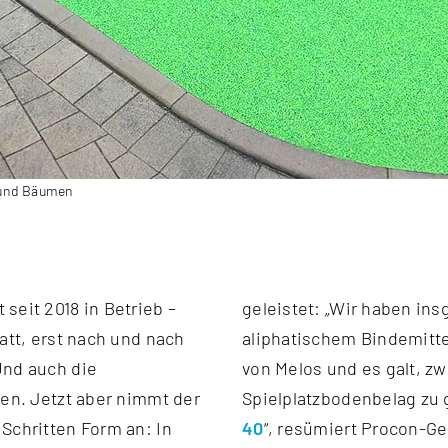
g und Bäumen
seit 2018 in Betrieb –
dratmeter SP 40 mit
att, erst nach und nach
rlegt. Das EPDM stammt
Und auch die
en Fallschutz-
ten. Jetzt aber nimmt der
Spielplatzbodenbelag zu g
Schritten Form an: In
40
“, resümiert Procon-Ge