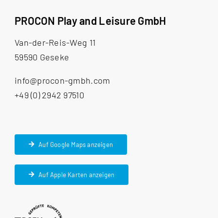
CAPTCHA
PROCON Play and Leisure GmbH
angezeigten
Zeichen
Van-der-Reis-Weg 11
ein,
59590 Geseke
um
info@procon-gmbh.com
zu
+49 (0) 2942 97510
bestätigen,
dass
du
ein
Auf Google Maps anzeigen
Mensch
bist.
Auf Apple Karten anzeigen