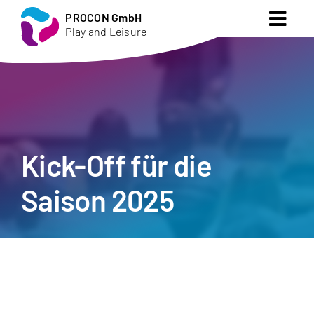
Zum
PROCON GmbH
Togg
Inhalt
Play and Leisure
Navig
springen
Startseite
Vision
Produkte
Kick-Off für die
Saison 2025
Aktuelles
Karriere
Über uns