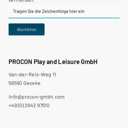
Bitte
Abschicken
gib
die
im
CAPTCHA
PROCON Play and Leisure GmbH
angezeigten
Zeichen
Van-der-Reis-Weg 11
ein,
59590 Geseke
um
info@procon-gmbh.com
zu
+49 (0) 2942 97510
bestätigen,
dass
du