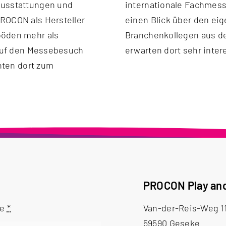
ausstattungen und
internationale Fachmess
ROCON als Hersteller
einen Blick über den eig
böden mehr als
Branchenkollegen aus d
 auf den Messebesuch
erwarten dort sehr inte
anten dort zum
PROCON Play an
me
*
Van-der-Reis-Weg 1
59590 Geseke