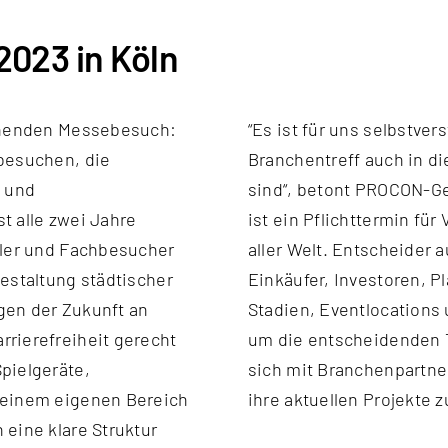
2023 in Köln
annenden Messebesuch:
“Es ist für uns selbstve
besuchen, die
Branchentreff auch in d
- und
sind“, betont PROCON-Ge
t alle zwei Jahre
ist ein Pflichttermin fü
ller und Fachbesucher
aller Welt. Entscheider
estaltung städtischer
Einkäufer, Investoren, P
gen der Zukunft an
Stadien, Eventlocations
rierefreiheit gerecht
um die entscheidenden T
pielgeräte,
sich mit Branchenpartn
 einem eigenen Bereich
ihre aktuellen Projekte z
eine klare Struktur