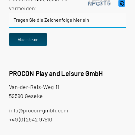
vermeiden:
Bitte
Abschicken
gib
die
im
CAPTCHA
PROCON Play and Leisure GmbH
angezeigten
Zeichen
Van-der-Reis-Weg 11
ein,
59590 Geseke
um
info@procon-gmbh.com
zu
+49 (0) 2942 97510
bestätigen,
dass