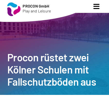
Zum
PROCON GmbH
Togg
Inhalt
Play and Leisure
Navig
springen
Startseite
Vision
Produkte
Procon rüstet zwei
Kölner Schulen mit
Aktuelles
Fallschutzböden aus
Karriere
Über uns