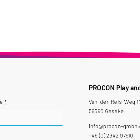
PROCON Play an
me
*
Van-der-Reis-Weg 1
59590 Geseke
info@procon-gmbh
+49 (0) 2942 97510