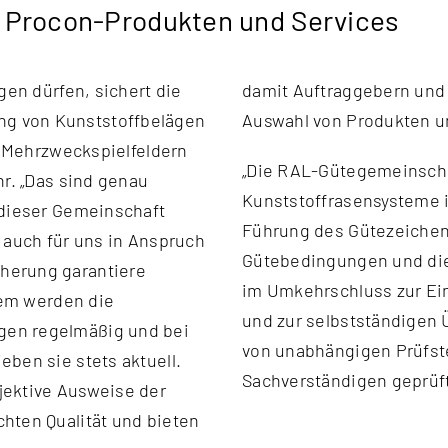
on Procon-Produkten und Services
gen dürfen, sichert die
Orientierung bei der
g von Kunststoffbelägen
Auswahl von Produkten u
, Mehrzweckspielfeldern
„Die RAL-Gütegemeinscha
hr. „Das sind genau
Kunststoffrasensysteme i
 dieser Gemeinschaft
Führung des Gütezeichens
 auch für uns in Anspruch
Gütebedingungen und die
herung garantiere
im Umkehrschluss zur Ei
dem werden die
und zur selbstständigen
gen regelmäßig und bei
von unabhängigen Prüfste
ben sie stets aktuell.
Sachverständigen geprüft“
jektive Ausweise der
hten Qualität und bieten