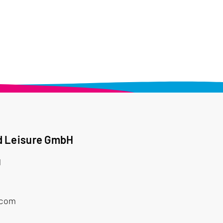
d Leisure GmbH
1
.com