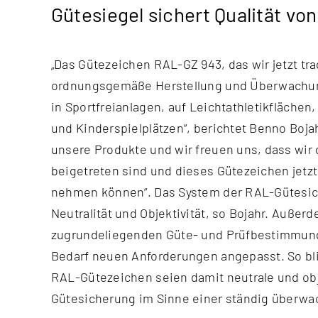
Gütesiegel sichert Qualität v
„Das Gütezeichen RAL-GZ 943, das wir jetzt tra
damit Auftraggebern und Kunden eine gute 
ordnungsgemäße Herstellung und Überwachun
in Sportfreianlagen, auf Leichtathletikflächen
und Kinderspielplätzen“, berichtet Benno Boja
unsere Produkte und wir freuen uns, dass wir
beigetreten sind und dieses Gütezeichen jetzt
nehmen können“. Das System der RAL-Gütesic
Neutralität und Objektivität, so Bojahr. Außer
zugrundeliegenden Güte- und Prüfbestimmun
Bedarf neuen Anforderungen angepasst. So blie
RAL-Gütezeichen seien damit neutrale und ob
Gütesicherung im Sinne einer ständig überwac