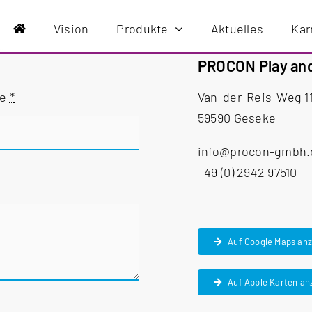
Vision
Produkte
Aktuelles
Kar
PROCON Play an
me
*
Van-der-Reis-Weg 1
59590 Geseke
info@procon-gmbh
+49 (0) 2942 97510
Auf Google Maps an
Auf Apple Karten an