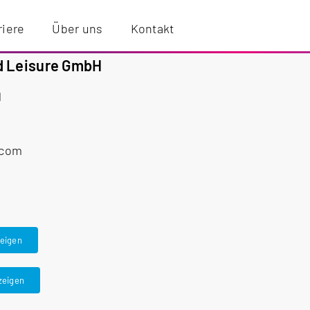
riere
Über uns
Kontakt
d Leisure GmbH
1
.com
zeigen
zeigen